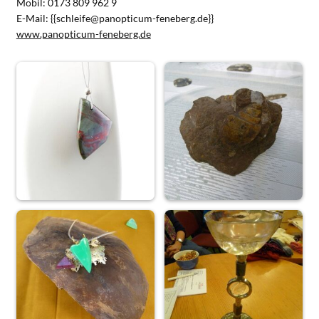
Mobil: 0173 809 962 9
E-Mail: {{schleife@panopticum-feneberg.de}}
www.panopticum-feneberg.de