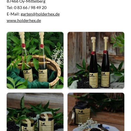
87466 Oy-Mittelberg
Tel: 0 83 66 / 98 49 20
E-Mail:
garten@holderhex.de
www.holderhex.de